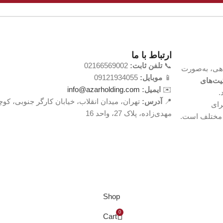
ارتباط با ما
📞
تلفن ثابت:
02166569002
اهی، به‌صورت
📱
موبایل:
09121934055
یت‌های
✉️
ایمیل:
info@azarholding.com
.
📍
آدرس:
تهران، میدان انقلاب، خیابان کارگر جنوبی، کوچ
رای
مهدی‌زاده، پلاک 27، واحد 16
ع مختلف است.
Shop
0
Cart