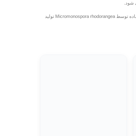
سولفات G-418 یک آنتی بیوتیک آمینوگلیکوزید است که مربوط به جنتامایسین است و برای سلول های یوکاریوتی و پروکاریوتی سمیت دارد. این ماده توسط Micromonospora rhodorangea تولید