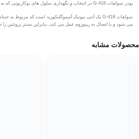
پودر سولفات G-418 در انتخاب و نگهداری سلول های یوکاریوتی که به طور پایدار با ژن های مقاومت نئومایسین ترانسفکت شده اند استفاده می شود.
Hichrom
Spectrum
Chemical
Shodex
Carl ROTH
می شود و با اتصال به ریبوزوم عمل می کند، بنابراین سنتز پروتئین را 
Hamilton
Thermo Fisher
Perkin Elmer
Scientific
محصولات مشابه
Macherey-
BASF SE
Nagel
Honeywell
MZ-
International
Analysentechnik
Sigma-Aldrich
GL Sciences