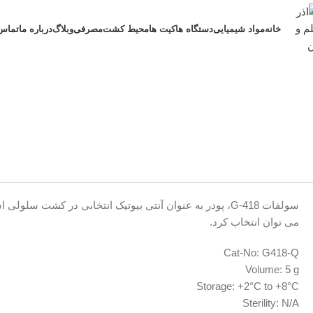
خانه
مواد شیمیایی
دستگاه ها
کیت ها
محیط کشت
مصرفی
وبلاگ
درباره ما
تماس 
ستون
BIOSERA
Anton Paar
Mettler Toledo
فیلتر
Cape Cod
Cytiva
Hettich
merck
گارد ستون
ENDOSAFE
Invitrogen
IKA
AppliChem
لامپ دتکتور
Lonza
Thermo
Binder
VWR
Waters
Fisher
International
Sartorius
Scientific
می توان انتخاب کرد.
Thermo Fisher
USP
Scientific
KERN
Gibco
Cat-No: G418-Q
millipore
Agilent
Metrohm
Volume: 5 g
Technologies
Croda
Storage: +2°C to +8°C
Mettler Toledo
merck
SUPELCO
Sterility: N/A