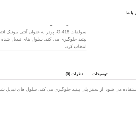
خانه
مواد شیمیایی
پودر سولفات G-418
پودر سولفات G-418
با ما
با ما در تماس باشید 02166569002
سولفات G-418، پودر به عنوان آنتی 
انتخاب کرد.
توضیحات
نظرات (0)