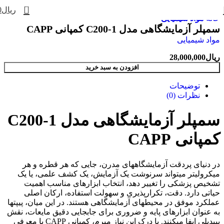
0
ریال
0
خانه
مواد شیمیایی
سمپلر آزمایشگاهی مدل C200-1 کمپانی CAPP
مواد شیمیایی
ریال
28,000,000
افزودن به سبد خرید
توضیحات
نظرات (0)
سمپلر آزمایشگاهی مدل C200-1
کمپانی CAPP
در دنیای پردقت آزمایشگاههای مدرن، جایی که هر قطره و هر
میکرولیتر میتواند سرنوشت یک آزمایش، یک کشف علمی، یا یک
تشخیص پزشکی را تغییر دهد، انتخاب ابزارهای مناسب اهمیت
حیاتی دارد. دقت، تکرارپذیری و سهولت استفاده، ارکان اصلی
عملکرد موفق در محیطهای آزمایشگاهی هستند. در این میان، پیپتها
به عنوان ابزارهای پایه و ضروری برای جابجایی دقیق مایعات، نقش
بیبدیلی ایفا میکنند. با درک این نیاز مبرم، کمپانی CAPP با معرفی