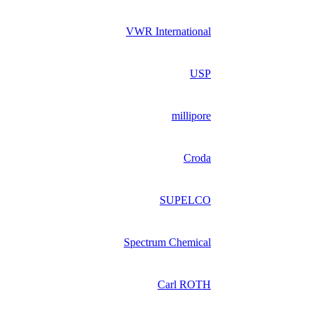
VWR International
USP
millipore
Croda
SUPELCO
Spectrum Chemical
Carl ROTH