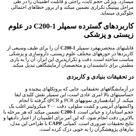
میسازد. ویژگی حجم ثابت، راحتی و قابلیت اطمینان را در طی
مراحل پیپتینگ تکراری تضمین میکند و از بروز خطاهای احتمالی
جلوگیری مینماید.
کاربردهای گسترده سمپلر C200-1 در علوم
زیستی و پزشکی
قابلیتهای منحصربهفرد سمپلر
C200-1
آن را برای طیف وسیعی از
کاربردها در حوزههای مختلف علوم زیستی، داروسازی و پزشکی
مناسب ساخته است. دقت و تکرارپذیری این ابزار، آن را به یاری
مطمئن برای دانشمندان و متخصصان آزمایشگاهی تبدیل میکند.
در تحقیقات بنیادی و کاربردی
در آزمایشگاههای تحقیقاتی، جایی که پروتکلهای پیچیده و
حساسیتهای بالا امری عادی است، این سمپلر نقش کلیدی ایفا
میکند. از آمادهسازی نمونههای PCR و qPCR گرفته تا انجام
واکنشهای آنزیمی و کشت سلولی، دقت ۲۰۰ میکرولیتر اغلب یک
حجم استاندارد و حیاتی است.
C200-1
تضمین میکند که هر مرحله با
بالاترین دقت انجام شود، که این امر برای اطمینان از اعتبار دادهها و
نتایج تحقیقات ضروری است. کمپانی
CAPP
با طراحی این مدل،
نیازهای پژوهشگران را به خوبی درک کرده است.