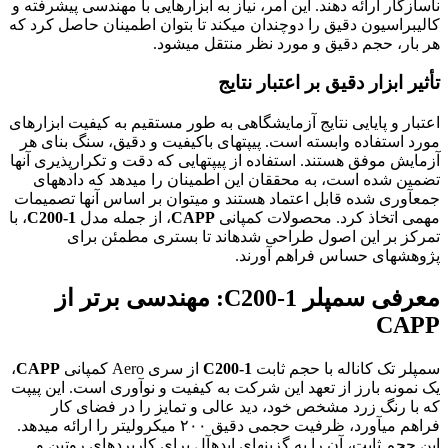
ناسازگار ارائه دهند. این امر، نیاز به ابزارهایی با مهندسی پیشرفته و
کالیبراسیون دقیق را دوچندان میکند تا بتوان اطمینان حاصل کرد که
هر بار، حجم دقیق و مورد نظر منتقل میشود.
تأثیر ابزار دقیق بر اعتبار نتایج
اعتبار و پایایی نتایج آزمایشگاهی به طور مستقیم به کیفیت ابزارهای
مورد استفاده وابسته است. پیپتهای باکیفیت و دقیق، سنگ بنای هر
آزمایش موفق هستند. استفاده از پیپتهایی که دقت و تکرارپذیری آنها
تضمین شده است، به محققان این اطمینان را میدهد که دادههای
جمعآوری شده قابل اعتماد هستند و میتوان بر اساس آنها تصمیمات
مهمی اتخاذ کرد. محصولات کمپانی
CAPP
، از جمله مدل
C200-1
، با
تمرکز بر این اصول طراحی شدهاند تا بستری مطمئن برای
پژوهشهای حساس فراهم آورند.
معرفی سمپلر C200-1: مهندسی برتر از
CAPP
سمپلر تک کاناله با حجم ثابت
C200-1
از سری Aero کمپانی
CAPP
،
یک نمونه بارز از تعهد این شرکت به کیفیت و نوآوری است. این پیپت
که با رنگ زرد مشخص خود، دید عالی و تمایز را در فضای کار
فراهم میآورد، ظرفیت حجمی دقیق ۲۰۰ میکرولیتر را ارائه میدهد.
این حجم ثابت، آن را به گزینهای ایدهآل برای کاربردهای روتین و