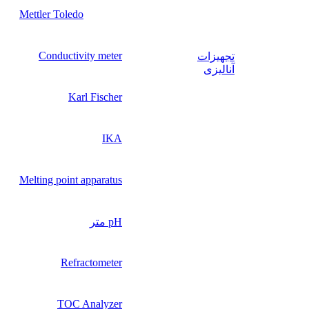
Mettler Toledo
Conductivity meter
تجهیزات
آنالیزی
Karl Fischer
IKA
Melting point apparatus
pH متر
Refractometer
TOC Analyzer