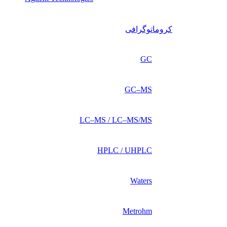
کروماتوگرافی
GC
GC–MS
LC–MS / LC–MS/MS
HPLC / UHPLC
Waters
Metrohm