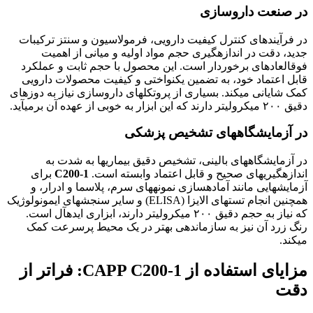
در صنعت داروسازی
در فرآیندهای کنترل کیفیت دارویی، فرمولاسیون و سنتز ترکیبات
جدید، دقت در اندازهگیری حجم مواد اولیه و میانی از اهمیت
فوقالعادهای برخوردار است. این محصول با حجم ثابت و عملکرد
قابل اعتماد خود، به تضمین یکنواختی و کیفیت محصولات دارویی
کمک شایانی میکند. بسیاری از پروتکلهای داروسازی نیاز به دوزهای
دقیق ۲۰۰ میکرولیتر دارند که این ابزار به خوبی از عهده آن برمیآید.
در آزمایشگاههای تشخیص پزشکی
در آزمایشگاههای بالینی، تشخیص دقیق بیماریها به شدت به
اندازهگیریهای صحیح و قابل اعتماد وابسته است.
C200-1
برای
آزمایشهایی مانند آمادهسازی نمونههای سرم، پلاسما و ادرار، و
همچنین انجام تستهای الایزا (ELISA) و سایر سنجشهای ایمونولوژیک
که نیاز به حجم دقیق ۲۰۰ میکرولیتر دارند، ابزاری ایدهآل است.
رنگ زرد آن نیز به سازماندهی بهتر در یک محیط پرسرعت کمک
میکند.
مزایای استفاده از CAPP C200-1: فراتر از
دقت