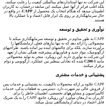
این شرکت نه تنها استانداردهای بینالمللی کیفیت را رعایت میکنند،
بلکه اغلب فراتر از آنها عمل میکنند. این سابقه درخشان، به کاربران
اطمینان میدهد که هنگام انتخاب یک محصول از
CAPP
، در واقع در
حال سرمایهگذاری بر روی یک ابزار قابل اعتماد و با عملکرد بالا
هستند.
نوآوری و تحقیق و توسعه
CAPP به طور مداوم در تحقیق و توسعه سرمایهگذاری میکند تا
محصولاتی را ارائه دهد که نه تنها نیازهای فعلی آزمایشگاهها را
برآورده سازند، بلکه برای چالشهای آینده نیز آماده باشند. طراحیهای
ارگونومیک، مواد جدید و فناوریهای پیشرفته، همگی نشان از تعهد
این شرکت به نوآوری دارند. این رویکرد، منجر به تولید محصولاتی
مانند
C200-1
شده که تعادلی بینظیر بین عملکرد، ارگونومی و دوام
برقرار میکنند.
پشتیبانی و خدمات مشتری
CAPP علاوه بر ارائه محصولات باکیفیت، به پشتیبانی و خدمات پس
از فروش عالی نیز شهرت دارد. دسترسی به قطعات یدکی، خدمات
کالیبراسیون و مشاورههای تخصصی، اطمینان خاطر را برای
کاربران به ارمغان میآورد. این رویکرد جامع، CAPP را به یک شریک
قابل اعتماد در دنیای آزمایشگاهی تبدیل میکند.