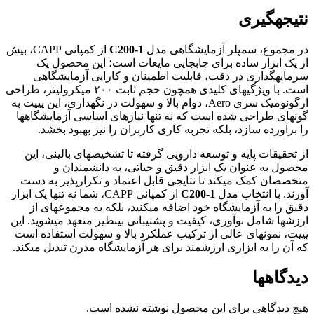
نتیجهگیری
در مجموع، سمپلر آزمایشگاهی مدل
C200-1
از کمپانی CAPP، بیش
از یک ابزار ساده برای جابجایی مایعات است؛ این محصول یک
سرمایهگذاری در دقت، قابلیت اطمینان و کارایی آزمایشگاهی
است. با ویژگیهای کلیدی همچون حجم ثابت ۲۰۰ میکرولیتر، طراحی
ارگونومیک سری Aero، دوام بالا و سهولت در نگهداری، این پیپت به
گونهای طراحی شده است که نه تنها نیازهای اساسی آزمایشگاهها
را برآورده سازد، بلکه تجربه کاری کاربران را نیز بهبود بخشد.
از تحقیقات پایه و توسعه دارویی گرفته تا تشخیصهای بالینی، این
محصول به عنوان یک ابزار دقیق و حیاتی، به دانشمندان و
متخصصان کمک میکند تا نتایجی قابل اعتماد و تکرارپذیر به دست
آورند. با انتخاب مدل
C200-1
از کمپانی CAPP، شما نه تنها یک ابزار
دقیق را به آزمایشگاه خود اضافه میکنید، بلکه به مجموعهای از
ارزشها شامل نوآوری، کیفیت و پشتیبانی بینظیر متعهد میشوید. این
پیپت، نمونهای عالی از ترکیب عملکرد بالا و سهولت استفاده است
که آن را به ابزاری ارزشمند برای هر آزمایشگاه مدرن تبدیل میکند.
دیدگاهها
هیچ دیدگاهی برای این محصول نوشته نشده است.