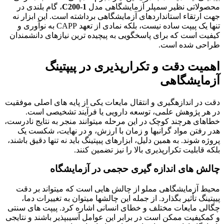
محصولاتی نظیر سمپلر آزمایشگاهی مدل
C200-1
، گام بلندی در
جهت ارتقاء استانداردهای آزمایشگاهی برداشته است. این ابزار نه
تنها یک پیپت ساده نیست، بلکه نمادی از تعهد CAPP به نوآوری و
کیفیت است که برای پاسخگویی به پیچیده ترین نیازهای دانشمندان
طراحی شده است.
اهمیت دقت و تکرارپذیری در پیپتینگ
آزمایشگاهی
دقت در اندازهگیری و انتقال مایعات یکی از پایه های اصلی موفقیت
در هر پژوهش علمی، توسعه دارویی یا فرآیند تشخیصی است.
خطاهای هرچند کوچک در این مرحله میتوانند منجر به نتایج نادرست،
هدر رفتن مواد گرانبها و زمان با ارزش، و در نهایت، شکست یک
پروژه شوند. به همین دلیل، ابزارهای پیپتینگ باید نه تنها دقیق باشند،
بلکه قابلیت تکرارپذیری بالا را نیز تضمین کنند.
چالش های اندازه گیری حجمی در آزمایشگاه
محیط آزمایشگاهی مملو از چالش هایی است که میتواند بر دقت
پیپتینگ تأثیر بگذارد. از جمله این چالشها میتوان به تغییرات دما،
چگالی مایعات مختلف و خطای انسانی اشاره کرد. پیپت های سنتی
و کمکیفیت ممکن است در برابر این عوامل آسیبپذیر باشند و نتایجی