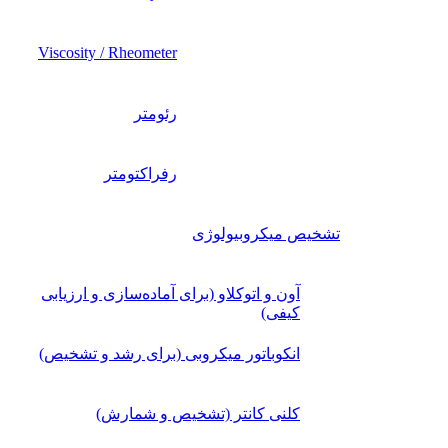
Viscosity / Rheometer
رئومتر
رفراکتومتر
تشخیص میکروبیولوژی
آون و اتوکلاو (برای آماده‌سازی و ارزیابی
کیفی)
انکوباتور میکروبی (برای رشد و تشخیص)
کلنی کانتر (تشخیص و شمارش)