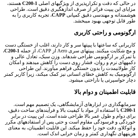
در حالی که دقت و تکرارپذیری از ویژگیهای اصلی
C200-1
هستند،
مزایای این پیپت فراتر از صرف اندازهگیری دقیق است. طراحی
هوشمندانه و مهندسی دقیق کمپانی
CAPP
، تجربه کاربری را به
طور قابل توجهی بهبود میبخشد.
ارگونومی و راحتی کاربری
کاربرانی که ساعتها با پیپتها سر و کار دارند، اغلب از خستگی دست
و مچ شکایت میکنند. پیپتهای سری Aero از CAPP، از جمله
C200-1
،
با تمرکز بر ارگونومی طراحی شدهاند. وزن سبک، تعادل عالی و
دکمههای نرم و روان، فشار روی دست را کاهش میدهند و امکان
کار طولانیمدت را بدون خستگی فراهم میآورند. این طراحی
ارگونومیک به کاهش خطای انسانی نیز کمک میکند، زیرا کاربر کمتر
دچار حواسپرتی یا ناراحتی میشود.
قابلیت اطمینان و دوام بالا
سرمایهگذاری در ابزارهای آزمایشگاهی، یک تصمیم مهم است.
C200-1
با استفاده از مواد با کیفیت بالا و فرآیندهای ساخت دقیق،
برای دوام و طول عمر بالا طراحی شده است. این پیپت در برابر
خوردگی و فرسودگی مقاوم است و حتی پس از استفادههای مکرر
و اتوکلاو، دقت خود را حفظ میکند. این قابلیت اطمینان، به معنای
هزینههای نگهداری کمتر و زمان خرابی اندک است.