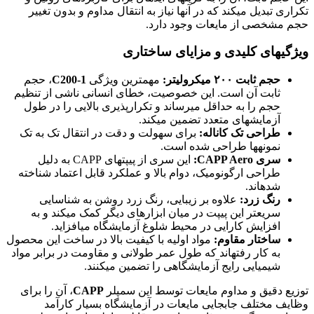
تکراری تبدیل میکند که در آنها نیاز به انتقال مداوم و بدون تغییر
حجم مشخصی از مایعات وجود دارد.
ویژگیهای کلیدی و مزایای ساختاری
حجم ثابت ۲۰۰ میکرولیتر:
مهمترین ویژگی
C200-1
، حجم
ثابت آن است. این خصوصیت، خطای انسانی ناشی از تنظیم
حجم را به حداقل میرساند و تکرارپذیری بالایی را در طول
آزمایشهای متعدد تضمین میکند.
طراحی تک کاناله:
برای سهولت و دقت در انتقال تک به تک
نمونهها طراحی شده است.
سری CAPP Aero:
این سری از پیپتهای CAPP به دلیل
طراحی ارگونومیک، دوام بالا و عملکرد قابل اعتماد شناخته
شدهاند.
رنگ زرد:
علاوه بر زیبایی، رنگ زرد روشن به شناسایی
سریعتر این پیپت در میان ابزارهای دیگر کمک میکند و به
افزایش کارایی در محیط شلوغ آزمایشگاه میافزاید.
ساختار مقاوم:
مواد اولیه با کیفیت بالا در ساخت این محصول
به کار رفتهاند که طول عمر طولانی و مقاومت در برابر مواد
شیمیایی رایج آزمایشگاهی را تضمین میکنند.
توزیع دقیق و مداوم مایعات توسط این سمپلر
CAPP
، آن را برای
وظایف مختلف جابجایی مایعات در آزمایشگاه بسیار کارآمد