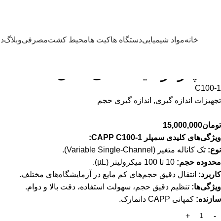
خانه
مواد شیمیایی
دستگاه ها
کیت ها
محیط کشت
مصرفی
وبلاگ
در
خانه
دستگاه ها
تجهیزات اندازه گیری
اندازه گیری حجم
سمپلر آزمایشگاهی
سمپلر آزمایشگاهی مدل C100-1 کمپانی CAPP
C100-1
تجهیزات اندازه گیری
,
اندازه گیری حجم
تومان
15,000,000
ویژگی‌های کلیدی سمپلر CAPP C100-1:
نوع:
تک کاناله متغیر (Variable Single-Channel).
محدوده حجم:
10 تا 100 میکرولیتر (µL).
کاربرد:
انتقال دقیق حجم‌های کم مایع در آزمایشگاه‌های مختلف.
E
CAPE COD
ویژگی‌ها:
تنظیم دقیق حجم، سهولت استفاده، دقت بالا و دوام.
HETTICH
ANTON PAAR
سازنده:
کمپانی CAPP دانمارک.