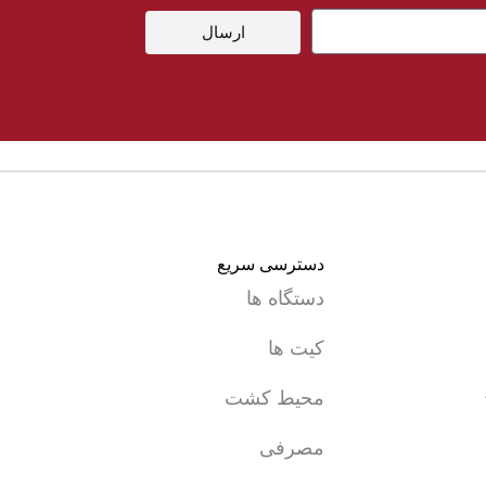
ی
دقت و تکرارپذیری بی نظیر:
با سیستم دوزینگ
ارسال
بسیار دقیق.
عملکرد سریع و کارآمد:
با قابلیت تیتراسیون
دینامیک.
رابط کاربری بصری:
سهولت استفاده برای هر
کاربری.
انطباق کامل با استانداردهای GLP:
اطمینان
از صحت و ثبت داده ها.
دسترسی سریع
دستگاه ها
کیت ها
محیط کشت
مصرفی