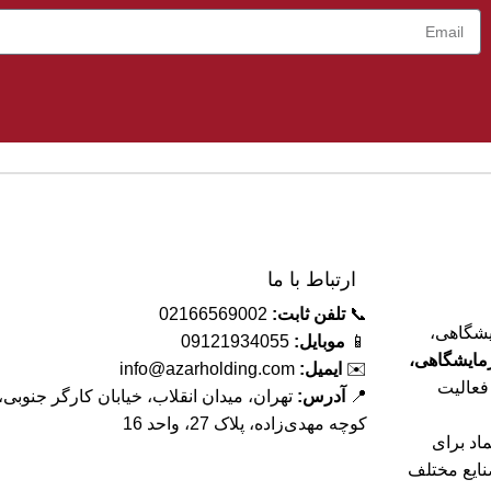
آزمایش های پزشک
یع و عملکرد قابل اطمینان.
زرگ و خوانا.
حکم و قابلیت حمل آسان.
ارتباط با ما
📞
تلفن ثابت:
02166569002
ایشگاهی،
📱
موبایل:
09121934055
زمایشگاهی،
✉️
ایمیل:
info@azarholding.com
عالیت
📍
آدرس:
تهران، میدان انقلاب، خیابان کارگر جنوبی،
کوچه مهدی‌زاده، پلاک 27، واحد 16
اد برای
نایع مختلف