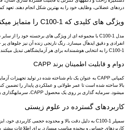
دستگیره راحت و دکمههای کنترلی با قابلیت فشرده سازی آسان، فشار 
دردهای عضلانی، وظایف خود را به بهترین شکل انجام دهند. تعهد کمپانی CAPP به طراحی کاربر محور در این محصول به وضوح مش
ویژگی های کلیدی که C100-1 را متمایز میکند
مدل
C100-1
با مجموعه ای از ویژگی های برجسته خود را از سایر س
انفرادی و دقیق ایدهآل میسازد. رنگ نارنجی زنده آن نیز جلوهای 
C100-1 را به انتخابی هوشمندانه برای هر آزمایشگاهی تبدیل میکنند.
دوام و قابلیت اطمینان برند CAPP
بالا ساخته شده است تا عمر طولانی و عملکردی پایدار را تضمین کند
میشود. سرمایه گذاری بر روی یک محصول CAPP، سرمایهگذاری بر روی نتایج دقیق و کارایی بیوقفه است.
کاربردهای گسترده در علوم زیستی
سمپلر C100-1 به دلیل دقت بالا و محدوده حجمی کاربر
کاربردهای حساس و پیچیده مناسب میسازد. برای اطلاعات بیشتر میت