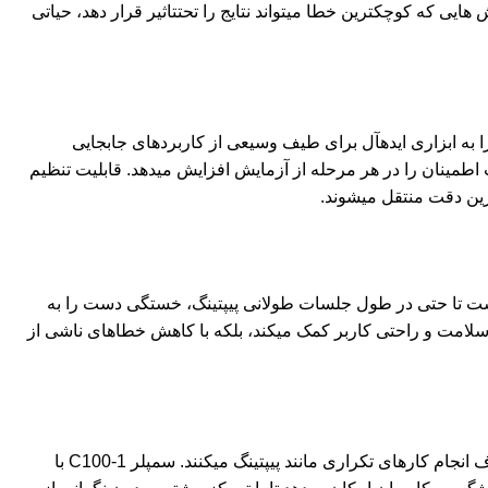
 که کوچکترین خطا میتواند نتایج را تحتتاثیر قرار دهد، حیاتی
 تا 100 میکرولیتر را ارائه میدهد. این محدوده، آن را به ابزاری ایدهآل برای طیف وسیعی از کاربردهای جابجایی
ت اطمینان را در هر مرحله از آزمایش افزایش میدهد. قابلیت تنظیم
ترین دقت منتقل میشوند.
است تا حتی در طول جلسات طولانی پیپتینگ، خستگی دست را به
ه سلامت و راحتی کاربر کمک میکند، بلکه با کاهش خطاهای ناشی از
اهمیت طراحی ارگونومیک در محیط آزمایشگاه غیرقابل انکار است. محققان و تکنسین های آزمایشگاهی اغلب ساعت های طولانی را صرف انجام کارهای تکراری مانند پیپتینگ میکنند. سمپلر C100-1 با