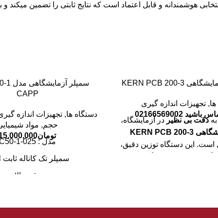
تخابی هوشمندانه و قابل اعتماد است که نتایج ثابتی را تضمین میکند و
ی KERN PCB 200-3
CAPP
ها
,
تجهیزات اندازه گیری
باشید 02166569002
دستگاه ها
,
تجهیزات اندازه گیری
به
دقت بی نظیر
در آزمایشگاه،
حجم
,
مواد شیمیایی
KERN PCB 200-
تومان
15,000,000
مدل : C50-1-025
ل است. این دستگاه توزین دقیق،
با ظرفیت 200 گرم و دقت 0.001 گرم، برای
سمپلر تک کاناله ثابت 25ul
اس تحقیقاتی و کنترل کیفیت
دقت بالا
ست. تجربه ای بی دغدغه از
قابل اتوکلاو
ثبات بالا و کاربری آسان را
و بهره وری آزمایشگاه شما را
قابل استفاده در بیولوژی، مول
 جدیدی ارتقا می دهد.