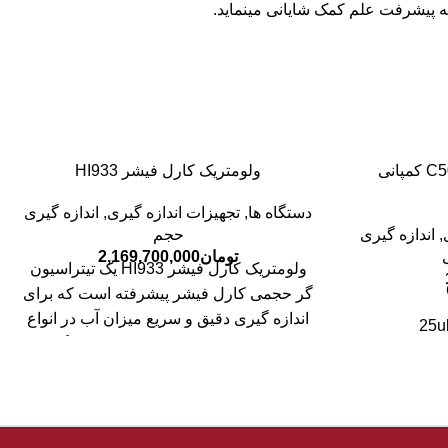
 به پیشرفت علم کمک شایانی مینماید.
سمپلر آزمایشگاهی مدل C50-1 کمپانی
ولومتریک کارل فیشر HI933
دستگاه ها
,
تجهیزات اندازه گیری
,
اندازه گیری
,
اندازه گیری
حجم
تومان
2,169,700,000
ولومتریک کارل فیشر HI933 یک تیتراسیون
گر حجمی کارل فیشر پیشرفته است که برای
اندازه گیری دقیق و سریع میزان آب در انواع
نمونه ها طراحی شده است. این دستگاه با
دقت بی نظیر، کارایی بالا و رابط کاربری
هوشمند، یک راه حل ایده آل برای کنترل
کیفیت و تحقیقات در صنایع مختلف فراهم می
کولی، شیمی و
آورد.