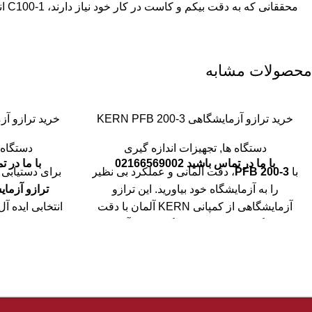
محققانی که به دقت بیکم و کاست در کار خود نیاز دارند،
C100-1
ان
محصولات مشابه
خرید ترازو آزمایشگاهی KERN PFB 200-3
خرید ترازو آزمایشگاه
دستگاه ها
,
تجهیزات اندازه گیری
دستگاه 
با ما در تماس باشید 02166569002
با ما در تماس 
با
PFB 200-3
، دقت آلمانی و عملکرد بی نظیر
برای دستیابی 
را به آزمایشگاه خود بیاورید. این
ترازو
ترازو آزمایشگاهی 3
آزمایشگاهی از کمپانی KERN آلمان با دقت
انتخابی ایده آ
۰.۰۰۱ گرم و ظرفیت ۱۲۰ گرم، ایده آل برای
توزین دقیق نمونه های حساس است. صفحه
کاربردهای حس
توزین از جنس استیل ضد زنگ و محفظه ضد
طراحی شده ا
باد، پایداری و نتایج قابل اطمینان را تضمین می
وزن کشی با 
کند و آن را به انتخابی برتر برای محیط های
تضمین می کند 
حرفه ای تبدیل می نماید.
به سطح