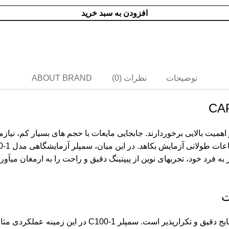
METTLE
افزودن به سبد خرید
CYTIVA
فیلتر
INVITROGEN
گارد ستون
C
HICHROM
MERCK
AGILENT TEC
P
VWR INTERNATIONAL
APPLICHEM
GL SCIENCES
MZ-ANALYSENTECHNIK
MACHE
توضیحات
نظرات (0)
ABOUT BRAND
C
CARL ROTH
SPECTRUM CHEMICAL
اهمیت بالایی برخوردارند. جابجایی مایعات با حجم های بسیار کم، نیازم
ه فرد خود، تجربهای نوین از پیپتینگ دقیق و راحت را به ارمغان میآ
ت
تایج دقیق و تکرارپذیر است.
سمپلر C100-1
در این زمینه عملکردی مثال