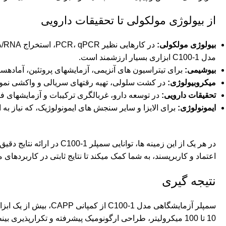
از بیولوژی مولکولی تا تحقیقات دارویی
بیولوژی مولکولی:
مدل C100-1 ابزاری بسیار ارزشمند است.
بیوشیمی:
برای تیتراسیون های آنزیمی، آزمایشهای پروتئین، آمادهساز
میکروبیولوژی:
در کشت سلولی، تهیه رقتهای سریالی و واکشی نمون
تحقیقات دارویی:
در توسعه دارو، غربالگری ترکیبات و آزمایشهای فارماکوکینتیک که
ایمونولوژی:
برای الایزا و سایر سنجش های ایمونولوژیک، که نیاز به اف
در هر یک از این زمینه ها
اعتماد و کاربرپسند، به شما کمک میکند تا نتایج ثابتی در کاربردها
نتیجه گیری
سمپلر آزمایشگاهی مد
10 تا 100 میکرولیتر، طراحی ارگونومیک پیشرفته و تکرارپذی