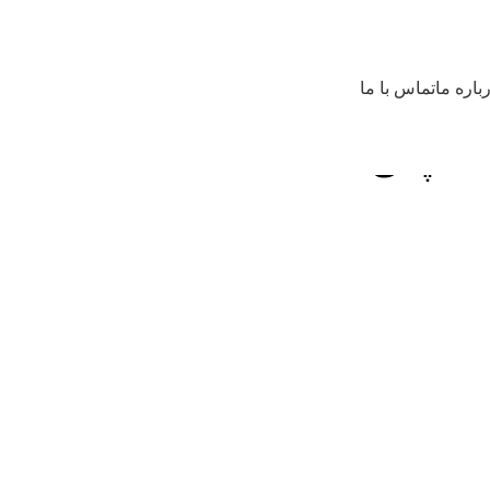
باره ما
تماس با ما
 مدل C100-1 کمپانی CAPP
LONZA
ENDOSAF
BINDER
IKA