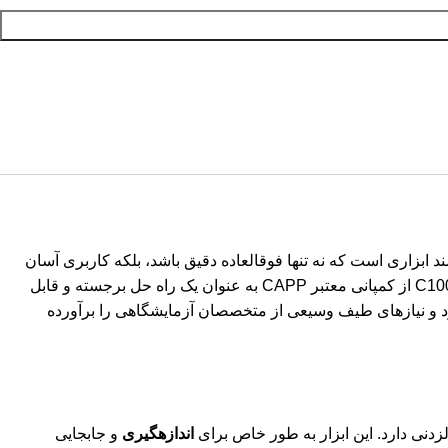
لامپ دتکتور
THERMO FISHER SCIENTIFI
GIBCO
WATERS
HAMILTON
SHODEX
MILLIPORE
US
BASF SE
THERMO FISHER SCIENTIFI
ند ابزاری است که نه تنها فوقالعاده دقیق باشد، بلکه کاربری آسان
و طراحی ارگونومیک نیز داشته باشد تا از خستگی کاربر در طول ساعات طولانی آزمایش بکاهد. در این میان، سمپلر آزمایشگاهی مدل C100-1 از کمپانی معتبر CAPP به عنوان یک راه حل برجسته و قابل
ورد و نیازهای طیف وسیعی از متخصصان آزمایشگاهی را برآورده
زدنی دارد. این ابزار به طور خاص برای
اندازهگیری
و جابجایی