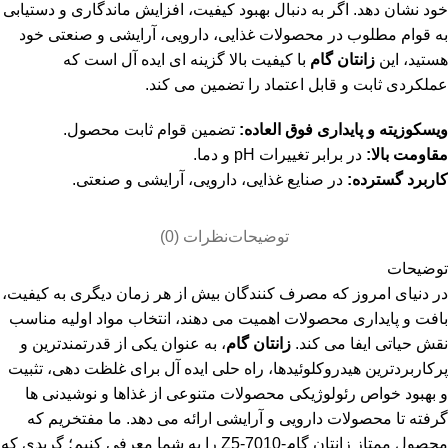
خود نشان دهد. اگر به دنبال بهبود کیفیت، افزایش ماندگاری و دستیابی
به قوام مطلوب در محصولات غذایی، دارویی، آرایشی و صنعتی خود
هستید، این
زانتان گام
با کیفیت بالا گزینه ای ایده آل است که
عملکردی ثابت و قابل اعتماد را تضمین می کند.
ویسکوزیته و پایداری فوق العاده:
تضمین قوام ثابت محصول.
مقاومت بالا:
در برابر تغییرات pH و دما.
کاربرد گسترده:
در صنایع غذایی، دارویی، آرایشی و صنعتی.
توضیحات
نظرات (0)
توضیحات
در دنیای امروز که مصرف کنندگان بیش از هر زمان دیگری به کیفیت،
بافت و پایداری محصولات اهمیت می دهند، انتخاب مواد اولیه مناسب
نقش حیاتی ایفا می کند.
زانتان گام
، به عنوان یکی از قدرتمندترین و
پرکاربردترین هیدروکلوئیدها، راه حلی ایده آل برای غلظت دهی، تثبیت
و بهبود خواص رئولوژیکی محصولات متنوعی از غذاها و نوشیدنی ها
گرفته تا محصولات دارویی و آرایشی ارائه می دهد. ما مفتخریم که
محصول ممتاز زانتان گام-Z5-7010 را به شما معرفی کنیم؛ گریدی که