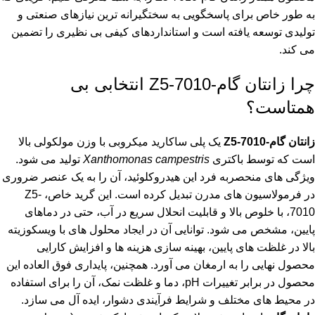
به طور خاص برای پاسخگویی به سختگیرانه ترین نیازهای صنعتی و
تولیدی توسعه یافته است و استانداردهای کیفی بی نظیری را تضمین
می کند.
چرا زانتان گام-Z5-7010 انتخابی بی
همتاست؟
زانتان گام-Z5-7010
یک پلی ساکارید میکروبی با وزن مولکولی بالا
است که توسط باکتری
Xanthomonas campestris
تولید می شود.
ویژگی های منحصربه فرد این هیدروکلوئید، آن را به یک عنصر ضروری
در فرمولاسیون های مدرن تبدیل کرده است. این گرید خاص، Z5-
7010، با خلوص بالا و قابلیت انحلال سریع در آب، حتی در دماهای
پایین، مشخص می شود. توانایی آن در ایجاد محلول های با ویسکوزیته
بالا در غلظت های پایین، بهینه سازی هزینه ها و افزایش کارایی
محصول نهایی را به ارمغان می آورد. همچنین، پایداری فوق العاده این
محصول در برابر تغییرات pH، دما و غلظت نمک، آن را برای استفاده
در محیط های مختلف و شرایط فرآیندی دشوار، ایده آل می سازد.