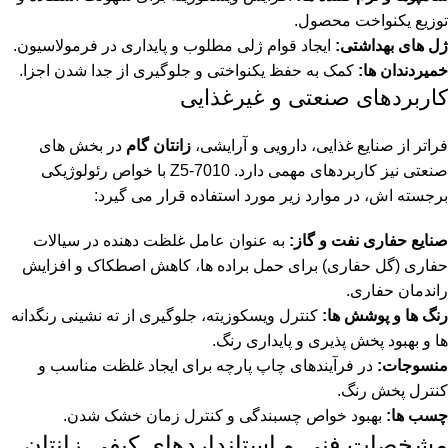
توزیع یکنواخت محصول.
ژل های بهداشتی:
ایجاد قوام ژلی مطلوب و پایداری در فرمولاسیون.
خمیردندان ها:
کمک به حفظ یکنواختی و جلوگیری از جدا شدن اجزا.
کاربردهای صنعتی و غیرغذایی
فراتر از صنایع غذایی، دارویی و آرایشی،
زانتان گام
در بخش های
صنعتی نیز کاربردهای مهمی دارد. Z5-7010 با خواص رئولوژیکی
برجسته اش، در موارد زیر مورد استفاده قرار می گیرد:
صنایع حفاری نفت و گاز:
به عنوان عامل غلظت دهنده در سیالات
حفاری (گل حفاری) برای حمل براده ها، کاهش اصطکاک و افزایش
راندمان حفاری.
رنگ ها و پوشش ها:
کنترل ویسکوزیته، جلوگیری از ته نشینی رنگدانه
ها و بهبود پخش پذیری و پایداری رنگ.
منسوجات:
در فرآیندهای چاپ پارچه برای ایجاد غلظت مناسب و
کنترل پخش رنگ.
چسب ها:
بهبود خواص چسبندگی و کنترل زمان خشک شدن.
مشخصات فنی و استانداردهای کیفی زانتان