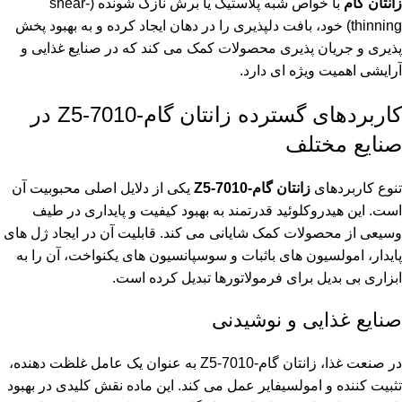
زانتان گام
با خواص شبه پلاستیک یا برش نازک شونده (shear-
thinning) خود، بافت دلپذیری را در دهان ایجاد کرده و به بهبود پخش
پذیری و جریان پذیری محصولات کمک می کند که در صنایع غذایی و
آرایشی اهمیت ویژه ای دارد.
کاربردهای گسترده زانتان گام-Z5-7010 در
صنایع مختلف
تنوع کاربردهای
زانتان گام-Z5-7010
یکی از دلایل اصلی محبوبیت آن
است. این هیدروکلوئید قدرتمند به بهبود کیفیت و پایداری در طیف
وسیعی از محصولات کمک شایانی می کند. قابلیت آن در ایجاد ژل های
پایدار، امولسیون های باثبات و سوسپانسیون های یکنواخت، آن را به
ابزاری بی بدیل برای فرمولاتورها تبدیل کرده است.
صنایع غذایی و نوشیدنی
در صنعت غذا، زانتان گام-Z5-7010 به عنوان یک عامل غلظت دهنده،
تثبیت کننده و امولسیفایر عمل می کند. این ماده نقش کلیدی در بهبود