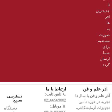
تا
جدیدترین
افر
ها
به‌
صورت
مستقیم
برای
شما
ارسال
گردد.
اذر علم و فن
ارتباط با ما
📞
تلفن ثابت:
آذر علم و فن
با سال‌ها
دسترسی
02166569002
سریع
تجربه در حوزه تأمین
📱
موبایل:
تجهیزات آزمایشگاهی،
دستگاه