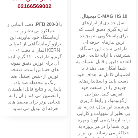
02166569002
C-MAG HS 10 دیجیتال
،
نسل جدیدی از ابزارهای
با
PFB 200-3
، دقت آلمانی و
اندازه گیری دقیق است که
عملکرد بی نظیر را به
برای پاسخگویی به پیچیده
آزمایشگاه خود بیاورید. این
ترین نیازهای حرفه ای
ترازو
آزمایشگاهی از کمپانی
طراحی شده. این دستگاه
KERN آلمان با دقت ۰.۰۰۱
پیشرفته، با ارائه نتایجی فوق
گرم و ظرفیت ۱۲۰ گرم، ایده
العاده دقیق و قابل اعتماد، به
آل برای توزین دقیق نمونه
شما امکان می دهد تا با
های حساس است. صفحه
اطمینان کامل به اهداف خود
توزین از جنس استیل ضد
دست یابید و استانداردهای
زنگ و محفظه ضد باد،
جدیدی را در صنعت خود
پایداری و نتایج قابل اطمینان
تعریف کنید. طراحی
را تضمین می کند و آن را به
ارگونومیک و رابط کاربری
انتخابی برتر برای محیط های
هوشمند این مدل، تجربه ای
حرفه ای تبدیل می نماید.
بی نظیر از سهولت و کارایی
را به ارمغان می آورد و بهره
وری شما را در هر پروژه به
حداکثر می رساند. این ابزار