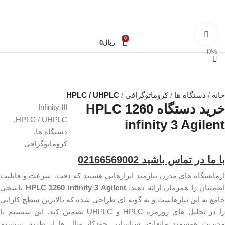
360 product view
0
ریال
0
0%
خانه
دستگاه ها
کروماتوگرافی
HPLC / UHPLC
خرید دستگاه HPLC 1260
Infinity III
,
HPLC / UHPLC
infinity 3 Agilent
دستگاه ها
,
کروماتوگرافی
با ما در تماس باشید 02166569002
آزمایشگاه های مدرن نیازمند ابزارهایی هستند که دقت، سرعت و قابلیت
اطمینان را همزمان ارائه دهند.
HPLC 1260 infinity 3 Agilent
پاسخی
جامع به این نیازهاست و به گونه ای طراحی شده که بالاترین سطح کارایی
را در تحلیل های روزمره HPLC و UHPLC تضمین کند. این سیستم با
مدیریت هوشمند مایعات، شناسایی خودکار ویال ها از طریق سیستم