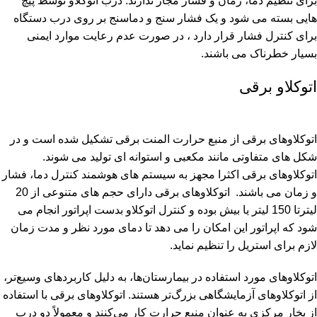
برای تنظیم دما، زمان و فشار مجاز ندارند. درب اتوکلاو توسط پیچ
هایی بسته می شود و یک فشار سنج و دماسنج بر روی درب دستگاه
برای کنترل فشار قرار دارد ، در صورت عدم رعایت موارد ایمنی
بسیار خطرناک می باشند.
اتوکلاو برقی
اتوكلاوهاى برقى از منبع حرارت المنت برقى تشکیل شده است و در
شکل های متفاوتی مانند مكعبى و استوانه اى توليد مى شوند.
اتوكلاوهای برقی اکثرا مجهز به سيستم های هوشمند کنترل دما، فشار
و زمان می باشند. اتوكلاوهای برقی داراى حجم هاى متنوعى از 20
ليترتا 150 ليتر یا بيش بوده و كنترل اتوكلاو بدست اپراتور انجام می
شود که اپراتور این امکان را می دهد تا دمای مورد نظر و مدت زمان
لازم برای استریل را تنظیم نماید.
اتوکلاوهای مورد استفاده در بیمارستان‌ها، به دلیل کاربردهای وسیع‌تر،
از اتوکلاوهای آزمایشگاهی بزرگ‌تر هستند. اتوكلاوهاى برقى با استفاده
از بخار مرکزی به عنوان منبع حرارت کار می‌کنند و معمولاً دو درب