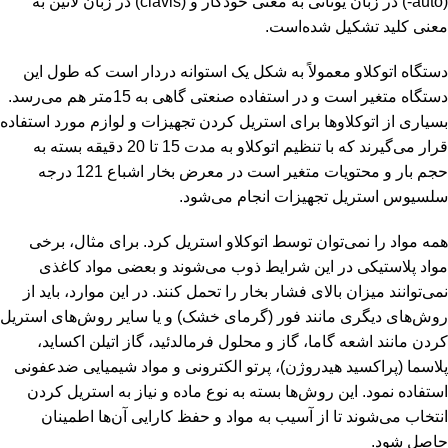
(auto-) در زبان یونانی به معنی خودکار و (clavis) در زبان لاتین به
معنی کلید تشکیل شده‌است.
دستگاه اتوکلاو معمولاً به شکل یک استوانه دردار است که طول این
دستگاه متغیر است و در استفاده صنعتی گاهی به 15متر هم می‌رسد.
بسیاری از اتوکلاوها برای استریل کردن تجهیزات و لوازم مورد استفاده
قرار می‌گیرند که با تنظیم اتوکلاو به مدت 15 تا 20 دقیقه بسته به
حجم بار و محتویات متغیر است در معرض بخار اشباع 121 درجه
سلسیوس استریل تجهیزات انجام می‌شود.
همه مواد را نمی‌توان توسط اتوکلاو استریل کرد. برای مثال، برخی
مواد پلاستیکی در این شرایط ذوب می‌شوند و بعضی مواد کاغذی
نمی‌توانند میزان بالای فشار بخار را تحمل کنند. در این موارد، باید از
روش‌های دیگری مانند فور (گرمای خشک) و یا سایر روش‌های استریل
کردن مانند اشعه گاما، گاز و محلول فرمالدئید، گاز اتیلن اکساید،
پلاسما (پراکسید هیدروژن)، پرتو الکترونی و مواد شیمیایی ضدعفونی
استفاده نمود. این روش‌ها بسته به نوع ماده و نیاز به استریل کردن
انتخاب می‌شوند تا از آسیب به مواد و حفظ کارایی آن‌ها اطمینان
حاصل شود.