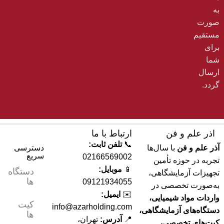
به‌
صورت
مستقیم
برای
شما
ارسال
گردد.
اذر علم و فن
ارتباط با ما
📞
تلفن ثابت:
آذر علم و فن
با سال‌ها
دسترسی
سریع
02166569002
تجربه در حوزه تأمین
📱
موبایل:
دستگاه
تجهیزات آزمایشگاهی،
ها
09121934055
به‌صورت تخصصی در
✉️
ایمیل:
واردات مواد شیمیایی،
کیت
info@azarholding.com
دستگاه‌های آزمایشگاهی،
ها
📍
آدرس:
تهران،
کیت‌های تخصصی،