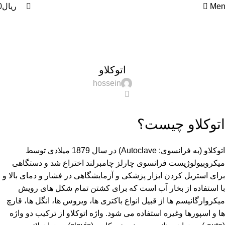
0
Men
ریال
0
Blog
Home
دسته‌بندی نشده
دسته‌بندی نشده
اتوکلاو
hossein
0
اتوکلاو چیست؟
اتوکلاو (به فرانسوی: Autoclave) در سال 1879 میلادی توسط
میکروبیولوژیست فرانسوی
چارلز چامبرلند
اختراع شد و دستگاهی
برای استریل کردن ابزار پزشکی و آزمایشگاهی در فشار و دمای بالا و
با استفاده از بخار آب است که برای كشتن تمام شكل هاى رويش
ميکروارگانیسم ها از قبيل انواع باكترى ها، ويروس ها، انگل ها، قارچ
ها و اسپورها وغیره استفاده می شود. واژه اتوکلاو از ترکیب دو واژه