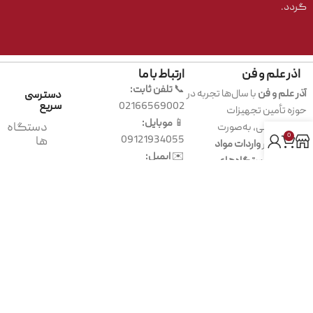
گردد.
اذر علم و فن
ارتباط با ما
📞
تلفن ثابت:
آذر علم و فن
با سال‌ها تجربه در
دسترسی
02166569002
سریع
حوزه تأمین تجهیزات
📱
موبایل:
دستگاه
آزمایشگاهی، به‌صورت
0
09121934055
ها
تخصصی در
واردات مواد
✉️
ایمیل:
شیمیایی، دستگاه‌های
کیت
info@azarholding.com
آزمایشگاهی، کیت‌های
ها
📍
آدرس:
تهران، میدان
تخصصی، محیط‌های کشت و
انقلاب، خیابان کارگر
انواع اقلام مصرفی
فعالیت
محیط
جنوبی، کوچه
می‌کند.
کشت
مهدی‌زاده، پلاک 27،
هدف ما فراهم‌کردن
واحد 16
محصولات اصیل، استاندارد و
مصرفی
قابل‌اعتماد برای پژوهشگاه‌ها،
دانشگاه‌ها، آزمایشگاه‌های
مواد
شیمیایی
تشخیص طبی و صنایع مختلف