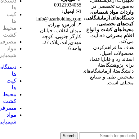
تجهیزات آزمایشگاهی،
دستگاه
09121934055
به‌صورت تخصصی در
ها
✉️
ایمیل:
واردات مواد شیمیایی،
کیت
دستگاه‌های آزمایشگاهی،
info@azarholding.com
ها
کیت‌های تخصصی،
📍
آدرس:
تهران،
محیط
محیط‌های کشت و انواع
میدان انقلاب، خیابان
کشت
اقلام مصرفی
فعالیت
کارگر جنوبی، کوچه
مصرفی
می‌کند.
مهدی‌زاده، پلاک 27،
هدف ما فراهم‌کردن
مواد
واحد 16
محصولات اصیل،
شیمیایی
استاندارد و قابل‌اعتماد
برای پژوهشگاه‌ها،
دستگاه
دانشگاه‌ها، آزمایشگاه‌های
ها
تشخیص طبی و صنایع
کیت
مختلف است.
ها
محیط
کشت
مصرفی
مواد
شیمیایی
Search