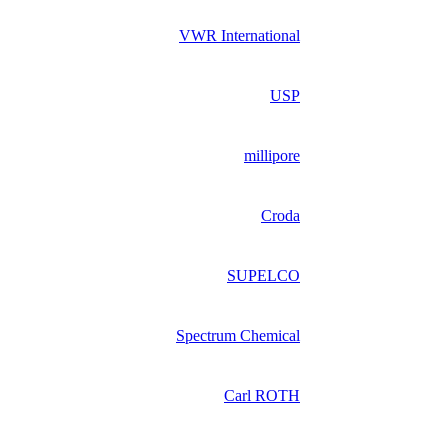
VWR International
USP
millipore
Croda
SUPELCO
Spectrum Chemical
Carl ROTH