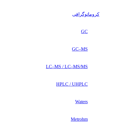
کروماتوگرافی
GC
GC–MS
LC–MS / LC–MS/MS
HPLC / UHPLC
Waters
Metrohm