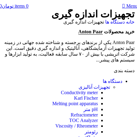
0
items
تومان
0
Men
تجهیزات اندازه گیری
خانه
دستگاه ها
تجهیزات اندازه گیری
خرید محصولات
Anton Paar
Anton Paar یکی از برندهای برجسته و شناخته شده جهانی در زمینه
تولید تجهیزات آزمایشگاهی، آنالیتیک و اندازه گیری دقیق است. این
شرکت اتریشی با بیش از ۷۰ سال سابقه فعالیت، به تولید ابزارها و
سیستم های پیشر...
دسته بندی
دستگاه ها
تجهیزات آنالیزی
Conductivity meter
Karl Fischer
Melting point apparatus
pH متر
Refractometer
TOC Analyzer
Viscosity / Rheometer
رئومتر