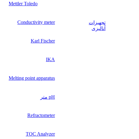
Mettler Toledo
Conductivity meter
تجهیزات
آنالیزی
Karl Fischer
IKA
Melting point apparatus
pH متر
Refractometer
TOC Analyzer