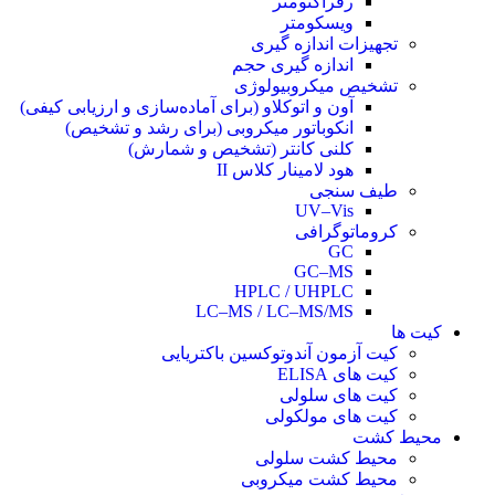
رفراکتومتر
ویسکومتر
تجهیزات اندازه گیری
اندازه گیری حجم
تشخیص میکروبیولوژی
آون و اتوکلاو (برای آماده‌سازی و ارزیابی کیفی)
انکوباتور میکروبی (برای رشد و تشخیص)
کلنی کانتر (تشخیص و شمارش)
هود لامینار کلاس II
طیف‌ سنجی
UV–Vis
کروماتوگرافی
GC
GC–MS
HPLC / UHPLC
LC–MS / LC–MS/MS
کیت ها
کیت آزمون آندوتوکسین باکتریایی
کیت‌ های ELISA
کیت‌ های سلولی
کیت‌ های مولکولی
محیط کشت
محیط کشت سلولی
محیط کشت میکروبی