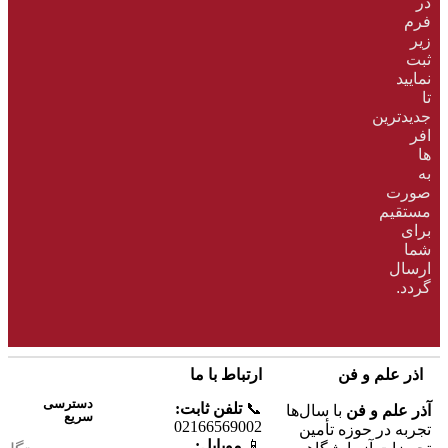
در
فرم
زیر
ثبت
نمایید
تا
جدیدترین
افر
ها
به‌
صورت
مستقیم
برای
شما
ارسال
گردد.
اذر علم و فن
ارتباط با ما
دسترسی
📞
تلفن ثابت:
آذر علم و فن
با سال‌ها
سریع
02166569002
تجربه در حوزه تأمین
📱
موبایل: