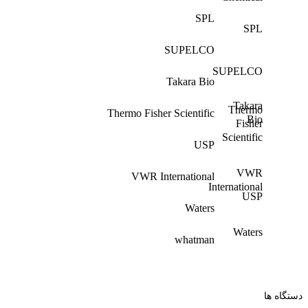
SPL
SPL
SUPELCO
SUPELCO
Takara Bio
Takara
Thermo
Thermo Fisher Scientific
Bio
Fisher
Scientific
USP
VWR
VWR International
International
USP
Waters
Waters
whatman
whatman
دستگاه ها