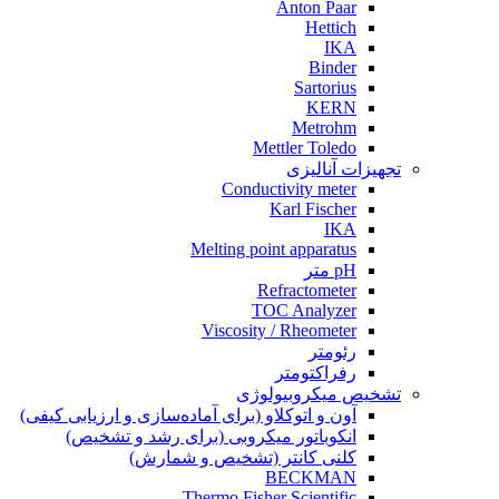
Anton Paar
Hettich
IKA
Binder
Sartorius
KERN
Metrohm
Mettler Toledo
تجهیزات آنالیزی
Conductivity meter
Karl Fischer
IKA
Melting point apparatus
pH متر
Refractometer
TOC Analyzer
Viscosity / Rheometer
رئومتر
رفراکتومتر
تشخیص میکروبیولوژی
آون و اتوکلاو (برای آماده‌سازی و ارزیابی کیفی)
انکوباتور میکروبی (برای رشد و تشخیص)
کلنی کانتر (تشخیص و شمارش)
BECKMAN
Thermo Fisher Scientific