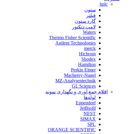
hplc
ستون
فیلتر
گارد ستون
لامپ دتکتور
Waters
Thermo Fisher Scientific
Agilent Technologies
merck
Hichrom
Shodex
Hamilton
Perkin Elmer
Macherey-Nagel
MZ-Analysentechnik
GL Sciences
اقلام جمع‌ آوری و نگهداری نمونه
لوله‌ها
Eppendorf
JetBiofil
NEST
SIMAX
SPL
ORANGE SCIENTIFIC