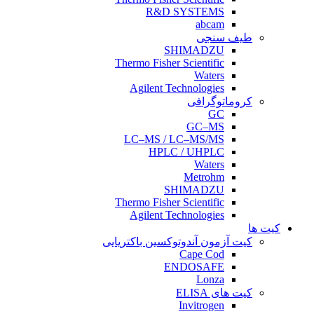
R&D SYSTEMS
abcam
طیف‌ سنجی
SHIMADZU
Thermo Fisher Scientific
Waters
Agilent Technologies
کروماتوگرافی
GC
GC–MS
LC–MS / LC–MS/MS
HPLC / UHPLC
Waters
Metrohm
SHIMADZU
Thermo Fisher Scientific
Agilent Technologies
کیت ها
کیت آزمون آندوتوکسین باکتریایی
Cape Cod
ENDOSAFE
Lonza
کیت‌ های ELISA
Invitrogen