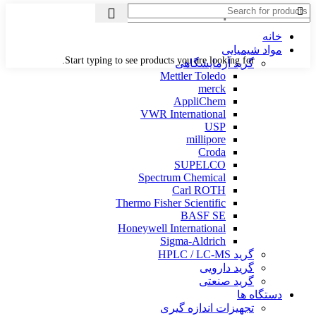
خانه
مواد شیمیایی
Start typing to see products you are looking for.
گرید آزمایشگاهی
Mettler Toledo
merck
AppliChem
VWR International
USP
millipore
Croda
SUPELCO
Spectrum Chemical
Carl ROTH
Thermo Fisher Scientific
BASF SE
Honeywell International
Sigma-Aldrich
گرید HPLC / LC-MS
گرید دارویی
گرید صنعتی
دستگاه ها
تجهیزات اندازه گیری