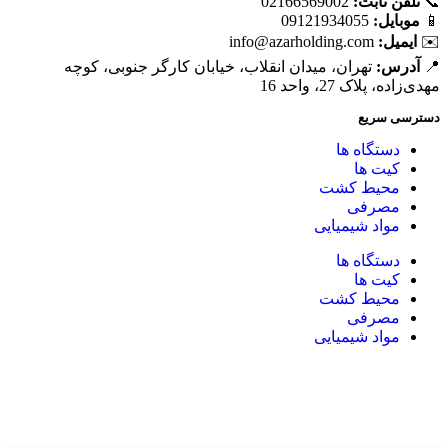
📞
تلفن ثابت:
02166569002
📱
موبایل:
09121934055
✉️
ایمیل:
info@azarholding.com
📍
آدرس:
تهران، میدان انقلاب، خیابان کارگر جنوبی، کوچه
مهدی‌زاده، پلاک 27، واحد 16
دسترسی سریع
دستگاه ها
کیت ها
محیط کشت
مصرفی
مواد شیمیایی
دستگاه ها
کیت ها
محیط کشت
مصرفی
مواد شیمیایی