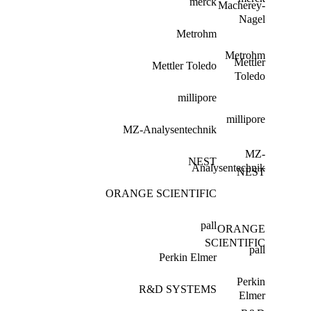
merck
Macherey-
Nagel
Metrohm
Metrohm
Mettler
Mettler Toledo
Toledo
millipore
millipore
MZ-Analysentechnik
MZ-
NEST
Analysentechnik
NEST
ORANGE SCIENTIFIC
pall
ORANGE
SCIENTIFIC
pall
Perkin Elmer
Perkin
R&D SYSTEMS
Elmer