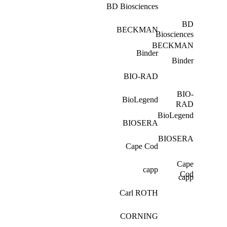
BD Biosciences
BD
BECKMAN
Biosciences
BECKMAN
Binder
Binder
BIO-RAD
BIO-
BioLegend
RAD
BioLegend
BIOSERA
BIOSERA
Cape Cod
Cape
capp
Cod
capp
Carl ROTH
CORNING