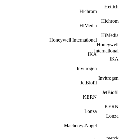
Hettich
Hichrom
Hichrom
HiMedia
HiMedia
Honeywell International
Honeywell
International
IKA
IKA
Invitrogen
Invitrogen
JetBiofil
JetBiofil
KERN
KERN
Lonza
Lonza
Macherey-Nagel
merck