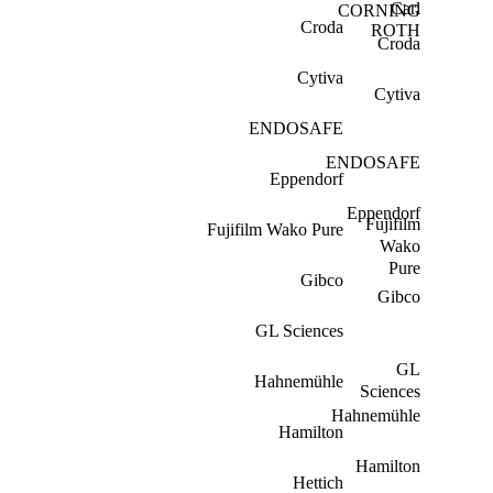
Carl
CORNING
Croda
ROTH
Croda
Cytiva
Cytiva
ENDOSAFE
ENDOSAFE
Eppendorf
Eppendorf
Fujifilm
Fujifilm Wako Pure
Wako
Pure
Gibco
Gibco
GL Sciences
GL
Hahnemühle
Sciences
Hahnemühle
Hamilton
Hamilton
Hettich