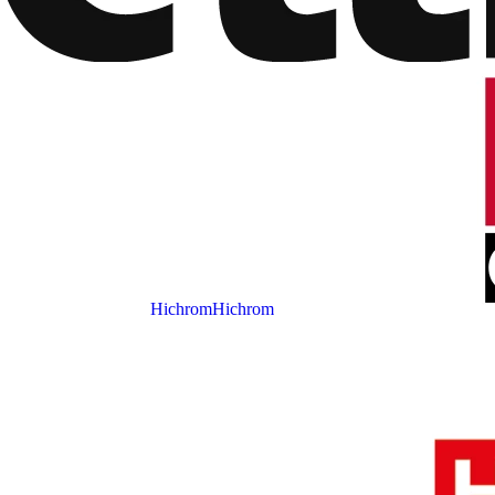
Hichrom
Hichrom